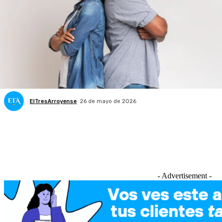
ElTresArroyense
26 de mayo de 2026
- Advertisement -