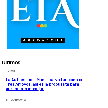
Ultimos
Noticia
La Autoescuela Municipal ya funciona en
Tres Arroyos: así es la propuesta para
aprender a manejar
ElTresArroyense