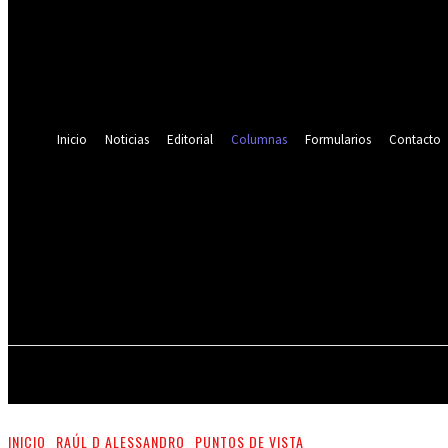
¿Olvidaste tu contraseña? consigue ayuda
Recuperación de contraseña
Recupera tu contraseña
tu correo electrónico
Se te ha enviado una contraseña por correo electrónico.
Inicio
Noticias
Editorial
Columnas
Formularios
Contacto
jueves, agosto
INICIO
N
INICIO
RAÚL D ALESSANDRO
PUNTOS DE VISTA