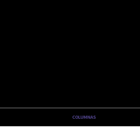
sábado, agosto 8, 2026
OTICIAS
EDITORIAL
COLUMNAS
FORMULARI