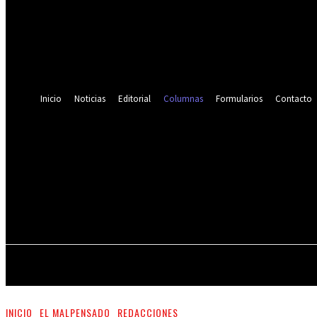
¿Olvidaste tu contraseña? consigue ayuda
Recuperación de contraseña
Recupera tu contraseña
tu correo electrónico
Se te ha enviado una contraseña por correo electrónico.
Inicio
Noticias
Editorial
Columnas
Formularios
Contacto
...
Lectores en este momento:
INICIO
N
INICIO
EL MALPENSADO
REDACCIONES