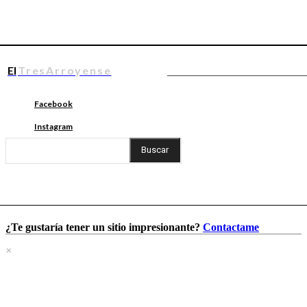
El
TresArroyense
Facebook
Instagram
Buscar
¿Te gustaría tener un sitio impresionante?
Contactame
×