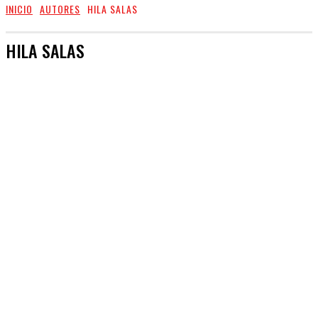
INICIO
AUTORES
HILA SALAS
HILA SALAS
DAVID NIZTZSCHMAMN
HILA SALAS
RAÚL D ALESSANDRO