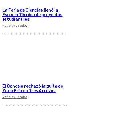
La Feria de Ciencias llenó la
Escuela Técnica de proyectos
estudiantiles
Noticias Locales
El Concejo rechazó la quita de
Zona Fría en Tres Arroyos
Noticias Locales