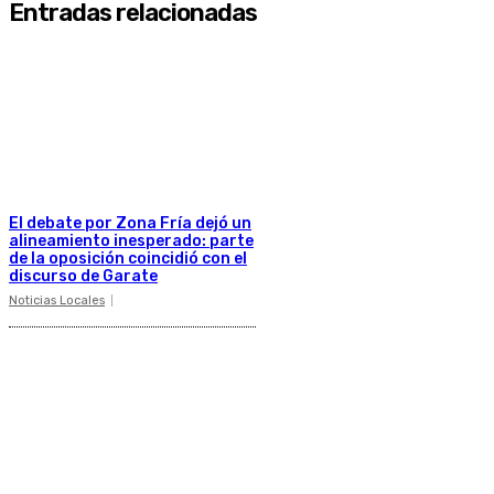
Entradas relacionadas
El debate por Zona Fría dejó un
alineamiento inesperado: parte
de la oposición coincidió con el
discurso de Garate
Noticias Locales