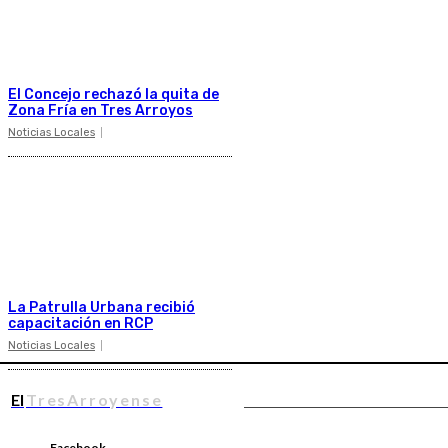
El Concejo rechazó la quita de
Zona Fría en Tres Arroyos
Noticias Locales
La Patrulla Urbana recibió
capacitación en RCP
Noticias Locales
El
TresArroyense
Facebook