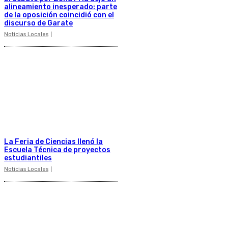
alineamiento inesperado: parte
de la oposición coincidió con el
discurso de Garate
Noticias Locales
La Feria de Ciencias llenó la
Escuela Técnica de proyectos
estudiantiles
Noticias Locales