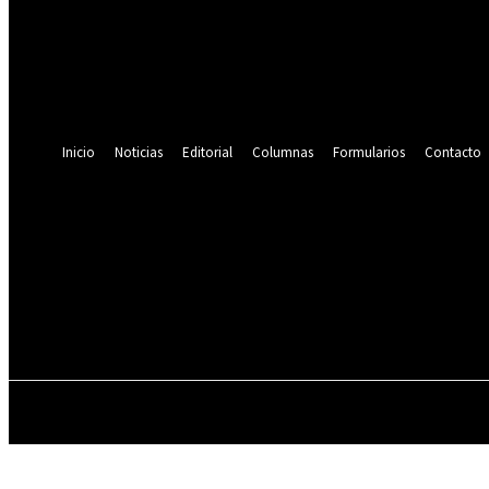
¿Olvidaste tu contraseña? consigue ayuda
Recuperación de contraseña
Recupera tu contraseña
tu correo electrónico
Se te ha enviado una contraseña por correo electrónico.
Inicio
Noticias
Editorial
Columnas
Formularios
Contacto
...
Lectores en este momento:
C
2.9
Tres Arroyos
FARMACIAS DE TURNO
INICIO
N