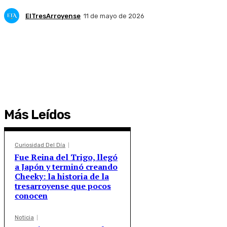
ElTresArroyense
11 de mayo de 2026
Más Leídos
Curiosidad Del Día
Fue Reina del Trigo, llegó
a Japón y terminó creando
Cheeky: la historia de la
tresarroyense que pocos
conocen
Noticia