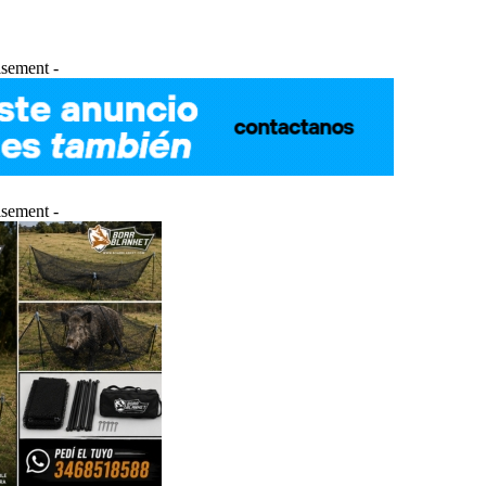
isement -
isement -